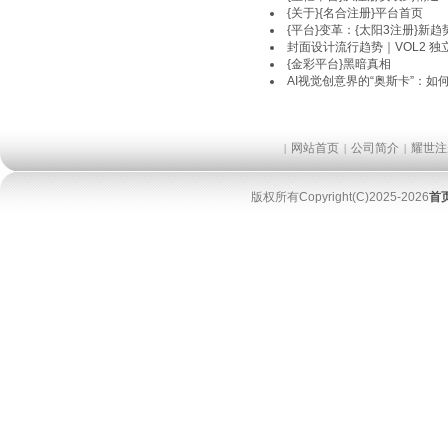
{关于}{名合注册}平台首页
{平台}变革：{太阳3注册}新趋
封面设计流行趋势｜VOL2 
{金彩平台}黑暗真相
AI视觉创意界的“奥斯卡”：
网站首页
公司简介
耀世注
|
|
|
版权所有Copyright(C)2025-2026
首