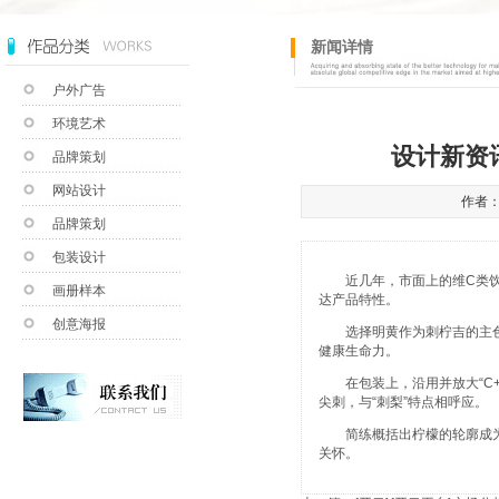
新闻详情
户外广告
环境艺术
设计新资
品牌策划
网站设计
作者：a
品牌策划
包装设计
近几年，市面上的维C类饮品
画册样本
达产品特性。
创意海报
选择明黄作为刺柠吉的主色调
健康生命力。
在包装上，沿用并放大“C+
尖刺，与“刺梨”特点相呼应。
简练概括出柠檬的轮廓成为
关怀。