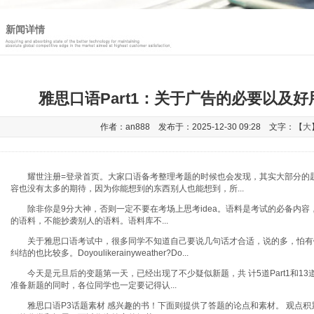
新闻详情
雅思口语Part1：关于广告的必要以及
作者：an888 发布于：2025-12-30 09:28 文字：【
大
耀世注册=登录首页
。大家口语备考整理考题的时候也会发现，其实大部分的
容也没有太多的期待，因为你能想到的东西别人也能想到，所...
除非你是9分大神，否则一定不要在考场上思考idea。语料是考试的必备内容
的语料，不能抄袭别人的语料。语料库不...
关于雅思口语考试中，很多同学不知道自己要说几句话才合适，说的多，怕有
纠结的也比较多。Doyoulikerainyweather?Do...
今天是元旦后的变题第一天，已经出现了不少疑似新题，共 计5道Part1和13道P
准备新题的同时，各位同学也一定要记得认...
雅思口语P3话题素材 感兴趣的书！下面则提供了答题的论点和素材。 观点积