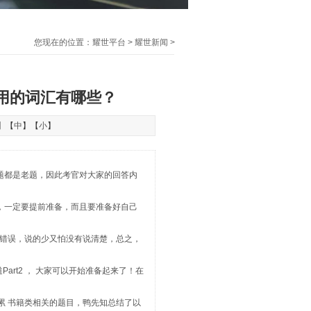
您现在的位置：
耀世平台
>
耀世新闻
>
好用的词汇有哪些？
】【
中
】【
小
】
题都是老题，因此考官对大家的回答内
，一定要提前准备，而且要准备好自己
错误，说的少又怕没有说清楚，总之，
art2 ， 大家可以开始准备起来了！在
累 书籍类相关的题目，鸭先知总结了以